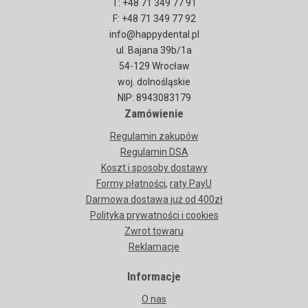
T: +48 71 349 77 91
F: +48 71 349 77 92
info@happydental.pl
ul. Bajana 39b/1a
54-129 Wrocław
woj. dolnośląskie
NIP: 8943083179
Zamówienie
Regulamin zakupów
Regulamin DSA
Koszt i sposoby dostawy
Formy płatności
,
raty PayU
Darmowa dostawa już od 400zł
Polityka prywatności i cookies
Zwrot towaru
Reklamacje
Informacje
O nas