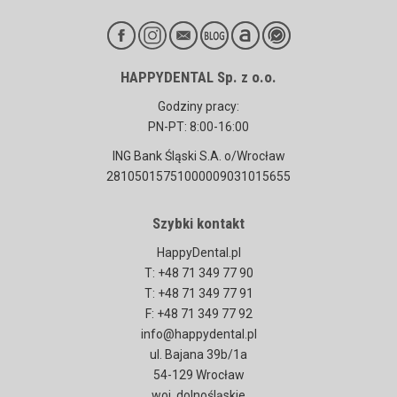
HAPPYDENTAL Sp. z o.o.
Godziny pracy:
PN-PT: 8:00-16:00
ING Bank Śląski S.A. o/Wrocław
28105015751000009031015655
Szybki kontakt
HappyDental.pl
T: +48 71 349 77 90
T: +48 71 349 77 91
F: +48 71 349 77 92
info@happydental.pl
ul. Bajana 39b/1a
54-129 Wrocław
woj. dolnośląskie