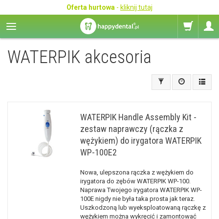
Oferta hurtowa
-
kliknij tutaj
WATERPIK akcesoria
WATERPIK Handle Assembly Kit -
zestaw naprawczy (rączka z
wężykiem) do irygatora WATERPIK
WP-100E2
Nowa, ulepszona rączka z wężykiem do
irygatora do zębów WATERPIK WP-100.
Naprawa Twojego irygatora WATERPIK WP-
100E nigdy nie była taka prosta jak teraz.
Uszkodzoną lub wyeksploatowaną rączkę z
wężykiem można wykręcić i zamontować