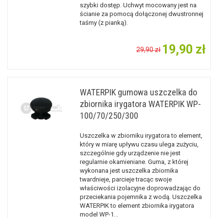
szybki dostęp. Uchwyt mocowany jest na
ścianie za pomocą dołączonej dwustronnej
taśmy (z pianką).
19,90 zł
29,90 zł
WATERPIK gumowa uszczelka do
zbiornika irygatora WATERPIK WP-
100/70/250/300
Uszczelka w zbiorniku irygatora to element,
który w miarę upływu czasu ulega zużyciu,
szczególnie gdy urządzenie nie jest
regularnie okamieniane. Guma, z której
wykonana jest uszczelka zbiornika
twardnieje, parcieje tracąc swoje
właściwości izolacyjne doprowadzając do
przeciekania pojemnika z wodą. Uszczelka
WATERPIK to element zbiornika irygatora
model WP-1
...