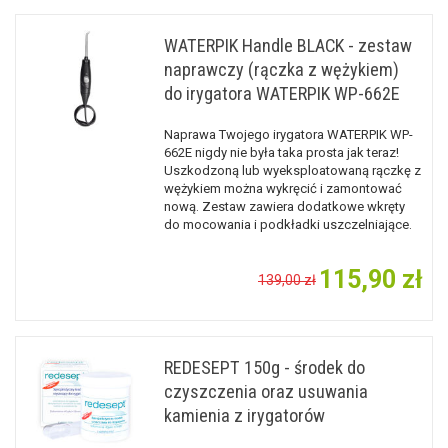
WATERPIK Handle BLACK - zestaw
naprawczy (rączka z wężykiem)
do irygatora WATERPIK WP-662E
Naprawa Twojego irygatora WATERPIK WP-
662E nigdy nie była taka prosta jak teraz!
Uszkodzoną lub wyeksploatowaną rączkę z
wężykiem można wykręcić i zamontować
nową. Zestaw zawiera dodatkowe wkręty
do mocowania i podkładki uszczelniające.
115,90 zł
139,00 zł
REDESEPT 150g - środek do
czyszczenia oraz usuwania
kamienia z irygatorów