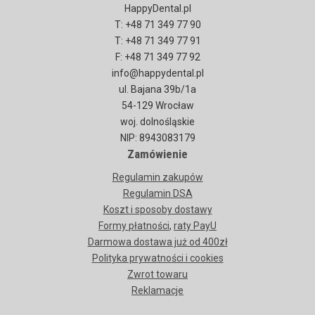
HappyDental.pl
T: +48 71 349 77 90
T: +48 71 349 77 91
F: +48 71 349 77 92
info@happydental.pl
ul. Bajana 39b/1a
54-129 Wrocław
woj. dolnośląskie
NIP: 8943083179
Zamówienie
Regulamin zakupów
Regulamin DSA
Koszt i sposoby dostawy
Formy płatności
,
raty PayU
Darmowa dostawa już od 400zł
Polityka prywatności i cookies
Zwrot towaru
Reklamacje