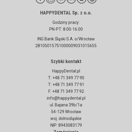
HAPPYDENTAL Sp. z o.o.
Godziny pracy:
PN-PT: 8:00-16:00
ING Bank Śląski S.A. o/Wrocław
28105015751000009031015655
Szybki kontakt
HappyDental.pl
T: +48 71 349 77 90
T: +48 71 349 77 91
F: +48 71 349 77 92
info@happydental.pl
ul. Bajana 39b/1a
54-129 Wrocław
woj. dolnośląskie
NIP: 8943083179