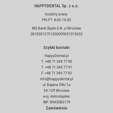
HAPPYDENTAL Sp. z o.o.
Godziny pracy:
PN-PT: 8:00-16:00
ING Bank Śląski S.A. o/Wrocław
28105015751000009031015655
Szybki kontakt
HappyDental.pl
T: +48 71 349 77 90
T: +48 71 349 77 91
F: +48 71 349 77 92
info@happydental.pl
ul. Bajana 39b/1a
54-129 Wrocław
woj. dolnośląskie
NIP: 8943083179
Zamówienie