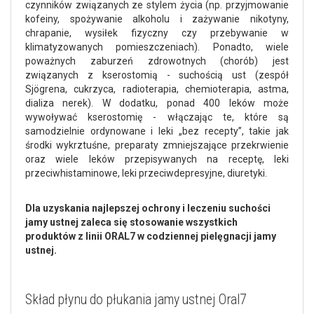
czynników związanych ze stylem życia (np. przyjmowanie
kofeiny, spożywanie alkoholu i zażywanie nikotyny,
chrapanie, wysiłek fizyczny czy przebywanie w
klimatyzowanych pomieszczeniach). Ponadto, wiele
poważnych zaburzeń zdrowotnych (chorób) jest
związanych z kserostomią - suchością ust (zespół
Sjögrena, cukrzyca, radioterapia, chemioterapia, astma,
dializa nerek). W dodatku, ponad 400 leków może
wywoływać kserostomię - włączając te, które są
samodzielnie ordynowane i leki „bez recepty”, takie jak
środki wykrztuśne, preparaty zmniejszające przekrwienie
oraz wiele leków przepisywanych na receptę, leki
przeciwhistaminowe, leki przeciwdepresyjne, diuretyki.
Dla uzyskania najlepszej ochrony i leczeniu suchości
jamy ustnej zaleca się stosowanie wszystkich
produktów z linii ORAL7 w codziennej pielęgnacji jamy
ustnej.
Skład płynu do płukania jamy ustnej Oral7