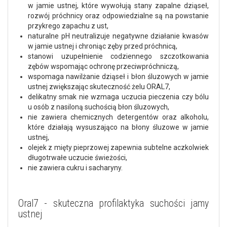
w jamie ustnej, które wywołują stany zapalne dziąseł,
rozwój próchnicy oraz odpowiedzialne są na powstanie
przykrego zapachu z ust,
naturalne pH neutralizuje negatywne działanie kwasów
w jamie ustnej i chroniąc zęby przed próchnicą,
stanowi uzupełnienie codziennego szczotkowania
zębów wspomając ochronę przeciwpróchniczą,
wspomaga nawilżanie dziąseł i błon śluzowych w jamie
ustnej zwiększając skuteczność żelu ORAL7,
delikatny smak nie wzmaga uczucia pieczenia czy bólu
u osób z nasiloną suchością błon śluzowych,
nie zawiera chemicznych detergentów oraz alkoholu,
które działają wysuszająco na błony śluzowe w jamie
ustnej,
olejek z mięty pieprzowej zapewnia subtelne aczkolwiek
długotrwałe uczucie świeżości,
nie zawiera cukru i sacharyny.
Oral7 - skuteczna profilaktyka suchości jamy
ustnej