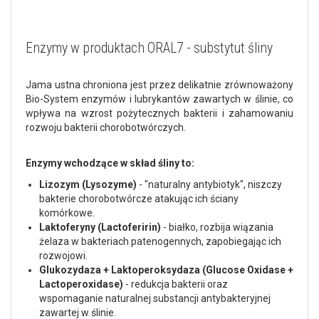
Enzymy w produktach ORAL7 - substytut śliny
Jama ustna chroniona jest przez delikatnie zrównoważony
Bio-System enzymów i lubrykantów zawartych w ślinie, co
wpływa na wzrost pożytecznych bakterii i zahamowaniu
rozwoju bakterii chorobotwórczych.
Enzymy wchodzące w skład śliny to:
Lizozym (Lysozyme)
- "naturalny antybiotyk", niszczy
bakterie chorobotwórcze atakując ich ściany
komórkowe.
Laktoferyny (Lactoferirin)
- białko, rozbija wiązania
żelaza w bakteriach patenogennych, zapobiegając ich
rozwojowi.
Glukozydaza + Laktoperoksydaza (Glucose Oxidase +
Lactoperoxidase)
- redukcja bakterii oraz
wspomaganie naturalnej substancji antybakteryjnej
zawartej w ślinie.