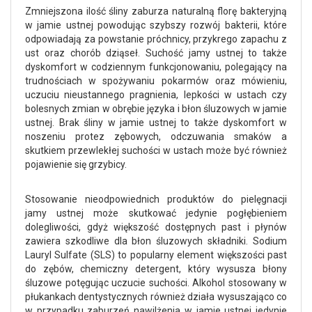
Zmniejszona ilość śliny zaburza naturalną florę bakteryjną
w jamie ustnej powodując szybszy rozwój bakterii, które
odpowiadają za powstanie próchnicy, przykrego zapachu z
ust oraz chorób dziąseł. Suchość jamy ustnej to także
dyskomfort w codziennym funkcjonowaniu, polegający na
trudnościach w spożywaniu pokarmów oraz mówieniu,
uczuciu nieustannego pragnienia, lepkości w ustach czy
bolesnych zmian w obrębie języka i błon śluzowych w jamie
ustnej. Brak śliny w jamie ustnej to także dyskomfort w
noszeniu protez zębowych, odczuwania smaków a
skutkiem przewlekłej suchości w ustach może być również
pojawienie się grzybicy.
Stosowanie nieodpowiednich produktów do pielęgnacji
jamy ustnej może skutkować jedynie pogłębieniem
dolegliwości, gdyż większość dostępnych past i płynów
zawiera szkodliwe dla błon śluzowych składniki. Sodium
Lauryl Sulfate (SLS) to popularny element większości past
do zębów, chemiczny detergent, który wysusza błony
śluzowe potęgując uczucie suchości. Alkohol stosowany w
płukankach dentystycznych również działa wysuszająco co
w przypadku zaburzeń nawilżenia w jamie ustnej jedynie