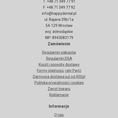
T: +48 71 349 77 91
F: +48 71 349 77 92
info@happydental.pl
ul. Bajana 39b/1a
54-129 Wrocław
woj. dolnośląskie
NIP: 8943083179
Zamówienie
Regulamin zakupów
Regulamin DSA
Koszt i sposoby dostawy
Formy płatności
,
raty PayU
Darmowa dostawa już od 400zł
Polityka prywatności i cookies
Zwrot towaru
Reklamacje
Informacje
O nas