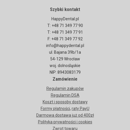
Szybki kontakt
HappyDental.pl
T: +48 71 349 77 90
T: +48 71 349 77 91
F: +48 71 349 77 92
info@happydental.pl
ul. Bajana 39b/1a
54-129 Wrocław
woj. dolnośląskie
NIP: 8943083179
Zamówienie
Regulamin zakupów
Regulamin DSA
Koszt i sposoby dostawy
Formy płatności
,
raty PayU
Darmowa dostawa już od 400zł
Polityka prywatności i cookies
Zwrot towaru