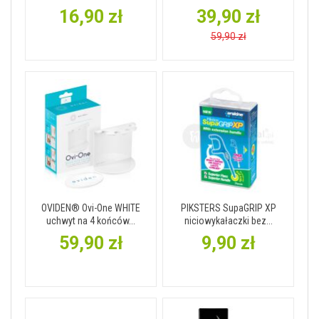
16,90 zł
39,90 zł
59,90 zł
OVIDEN® Ovi-One WHITE
PIKSTERS SupaGRIP XP
uchwyt na 4 końców...
niciowykałaczki bez...
59,90 zł
9,90 zł