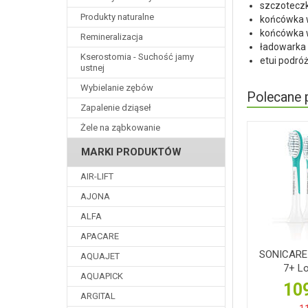
szczotecz
Produkty naturalne
końcówka w
końcówka w
Remineralizacja
ładowarka
Kserostomia - Suchość jamy
etui podró
ustnej
Wybielanie zębów
Polecane 
Zapalenie dziąseł
Żele na ząbkowanie
MARKI PRODUKTÓW
AIR-LIFT
AJONA
ALFA
APACARE
SONICARE P
AQUAJET
7+ Lo
AQUAPICK
109
ARGITAL