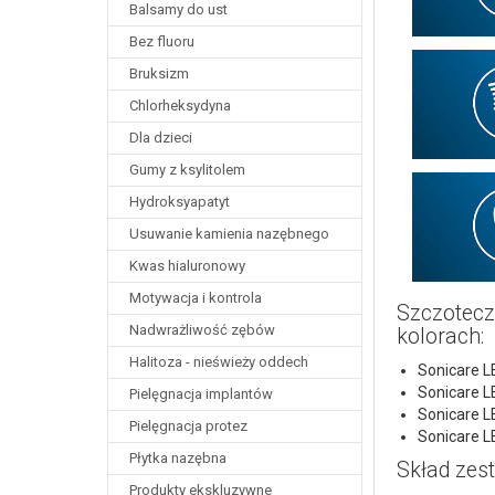
Balsamy do ust
Bez fluoru
Bruksizm
Chlorheksydyna
Dla dzieci
Gumy z ksylitolem
Hydroksyapatyt
Usuwanie kamienia nazębnego
Kwas hialuronowy
Motywacja i kontrola
Szczotecz
Nadwrażliwość zębów
kolorach:
Halitoza - nieświeży oddech
Sonicare 
Sonicare 
Pielęgnacja implantów
Sonicare 
Pielęgnacja protez
Sonicare 
Płytka nazębna
Skład zes
Produkty ekskluzywne