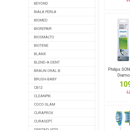
11
BEYOND
BIAŁA PERŁA
BIOMED
BIOREPAIR
BIOSMALTO
BIOTENE
BLANX
BLEND-A-DENT
Philips SO
BRAUN ORAL-B
Diamon
BRUSH-BABY
109
CB12
13
CLEANPIK
COCO GLAM
CURAPROX
CURASEPT
DENTAID VITIS