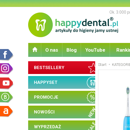
Ok. 3.000 
O nas
Blog
YouTube
Ranki
Start
KATEGORI
BESTSELLERY
HAPPYSET
PROMOCJE
NOWOŚCI
WYPRZEDAŻ