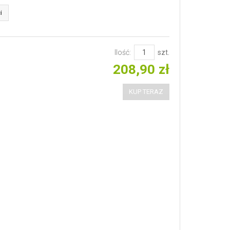
i
Ilość:
szt.
208,90 zł
KUP TERAZ