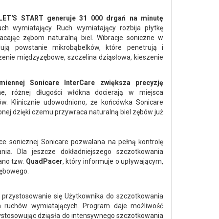
 LET'S START generuje 31 000 drgań na minutę
ch wymiatający. Ruch wymiatający rozbija płytkę
cając zębom naturalną biel. Wibracje soniczne w
ją powstanie mikrobąbelków, które penetrują i
rzenie międzyzębowe, szczelina dziąsłowa, kieszenie
miennej Sonicare InterCare zwiększa precyzję
ne, różnej długości włókna docierają w miejsca
ów. Klinicznie udowodniono, że końcówka Sonicare
ębnej dzięki czemu przywraca naturalną biel zębów już
 sonicznej Sonicare pozwalana na pełną kontrolę
ia. Dla jeszcze dokładniejszego szczotkowania
ano tzw.
QuadPacer
, który informuje o upływającym,
zębowego.
przystosowanie się Użytkownika do szczotkowania
 ruchów wymiatających. Program daje możliwość
zystosowując dziąsła do intensywnego szczotkowania