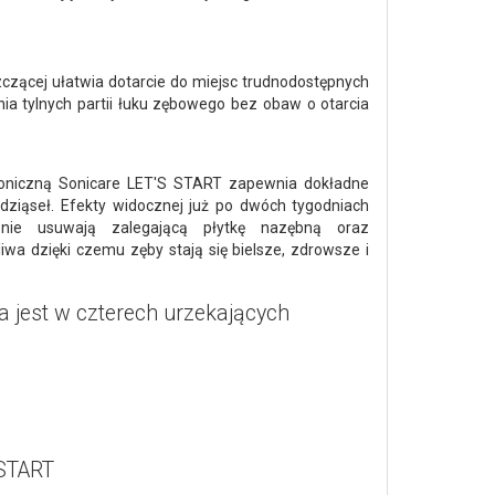
zącej ułatwia dotarcie do miejsc trudnodostępnych
ia tylnych partii łuku zębowego bez obaw o otarcia
oniczną Sonicare LET'S START zapewnia dokładne
 dziąseł. Efekty widocznej już po dwóch tygodniach
ębnie usuwają zalegającą płytkę nazębną oraz
wa dzięki czemu zęby stają się bielsze, zdrowsze i
 jest w czterech urzekających
 START