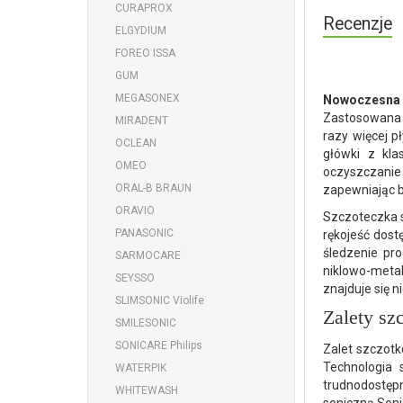
CURAPROX
Recenzje
ELGYDIUM
FOREO ISSA
GUM
MEGASONEX
Nowoczesna 
Zastosowana 
MIRADENT
razy więcej p
OCLEAN
główki z kl
OMEO
oczyszczanie 
ORAL-B BRAUN
zapewniając b
ORAVIO
Szczoteczka s
PANASONIC
rękojeść dos
śledzenie pr
SARMOCARE
niklowo-meta
SEYSSO
znajduje się 
SLIMSONIC Violife
Zalety sz
SMILESONIC
SONICARE Philips
Zalet szczotk
Technologia 
WATERPIK
trudnodostęp
WHITEWASH