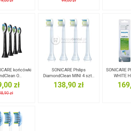
9,00 zł
99,00 zł
NICARE końcówki
SONICARE Philips
SONICARE Ph
dClean O...
DiamondClean MINI 4 szt...
WHITE HX
,00 zł
138,90 zł
169
8,90 zł