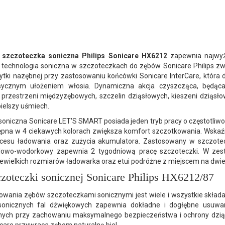
szczoteczka soniczna Philips Sonicare HX6212
zapewnia najwyżs
technologia soniczna w szczoteczkach do zębów Sonicare Philips z
łytki nazębnej przy zastosowaniu końcówki Sonicare InterCare, która
asycznym ułożeniem włosia. Dynamiczna akcja czyszcząca, będąc
przestrzeni międzyzębowych, szczelin dziąsłowych, kieszeni dziąsłow
ielszy uśmiech.
oniczna Sonicare LET'S SMART posiada jeden tryb pracy o częstotliwo
tępna w 4 ciekawych kolorach zwiększa komfort szczotkowania. Wska
ocesu ładowania oraz zużycia akumulatora. Zastosowany w szczote
lowo-wodorkowy zapewnia 2 tygodniową pracę szczoteczki. W zes
niewielkich rozmiarów ładowarka oraz etui podróżne z miejscem na dw
czoteczki sonicznej Sonicare Philips HX6212/87
owania zębów szczoteczkami sonicznymi jest wiele i wszystkie składaj
sonicznych fal dźwiękowych zapewnia dokładne i dogłębne usuwani
nych przy zachowaniu maksymalnego bezpieczeństwa i ochrony dzią