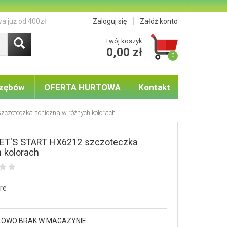
a już od 400zł
Zaloguj się
Załóż konto
Twój koszyk
0,00 zł
0
 zębów
OFERTA HURTOWA
Kontakt
zczoteczka soniczna w różnych kolorach
LET'S START HX6212 szczoteczka
 kolorach
are
LOWO BRAK W MAGAZYNIE