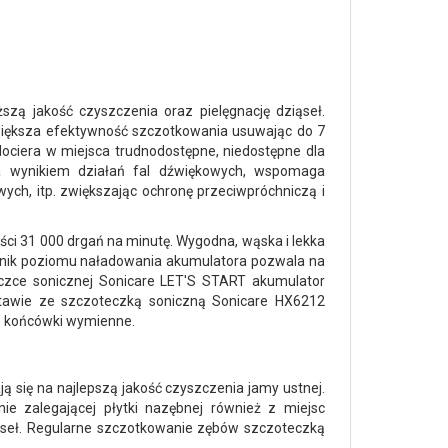
zą jakość czyszczenia oraz pielęgnację dziąseł.
większa efektywność szczotkowania usuwając do 7
 dociera w miejsca trudnodostępne, niedostępne dla
a wynikiem działań fal dźwiękowych, wspomaga
ych, itp. zwiększając ochronę przeciwpróchniczą i
ści 31 000 drgań na minutę. Wygodna, wąska i lekka
źnik poziomu naładowania akumulatora pozwala na
czce sonicznej Sonicare LET'S START akumulator
tawie ze szczoteczką soniczną Sonicare HX6212
ie końcówki wymienne.
ą się na najlepszą jakość czyszczenia jamy ustnej.
e zalegającej płytki nazębnej również z miejsc
seł. Regularne szczotkowanie zębów szczoteczką