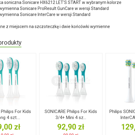
ka soniczna Sonicare HX6212 LET'S START w wybranym kolorze
ymienna Sonicare ProResult GunCare w wersji Standard
ymienna Sonicare InterCare w wersji Standard
żne z miejscem na szczoteczkę i dwie końcówki wymienne
produkty
hilips For Kids
SONICARE Philips For Kids
Philips SON
ng 4 szt....
3/4+ Mini 4 sz...
InterCA
,00 zł
92,90 zł
129