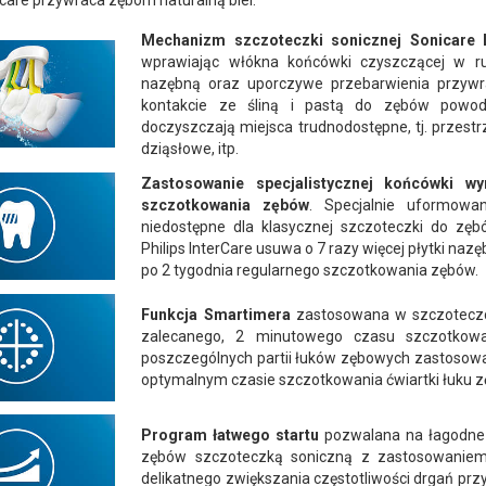
care przywraca zębom naturalną biel.
Mechanizm szczoteczki sonicznej Sonicare
wprawiając włókna końcówki czyszczącej w ru
nazębną oraz uporczywe przebarwienia przywra
kontakcie ze śliną i pastą do zębów powodu
doczyszczają miejsca trudnodostępne, tj. przest
dziąsłowe, itp.
Zastosowanie specjalistycznej końcówki wy
szczotkowania zębów
. Specjalnie uformowa
niedostępne dla klasycznej szczoteczki do zęb
Philips InterCare usuwa o 7 razy więcej płytki naz
po 2 tygodnia regularnego szczotkowania zębów.
Funkcja Smartimera
zastosowana w szczoteczce
zalecanego, 2 minutowego czasu szczotkowan
poszczególnych partii łuków zębowych zastosow
optymalnym czasie szczotkowania ćwiartki łuku 
Program łatwego startu
pozwalana na łagodne 
zębów szczoteczką soniczną z zastosowaniem
delikatnego zwiększania częstotliwości drgań pr