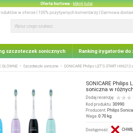
Oferta hurtowa
-
kliknij tutaj
produktów w ofercie | 100% pozytywnych komentarzy | Darmowa dostaw
Wyszukaj
ng szczoteczek sonicznych
Ranking irygatorów do
E GŁÓWNE
Szczoteczki soniczne
SONICARE Philips LET'S START HX6212 s
SONICARE Philips 
soniczna w różnych
Dodaj recenzję:
Kod produktu:
30990
Producent:
Philips Sonic
Waga:
0.70 kg
CHWI
Dostępność: