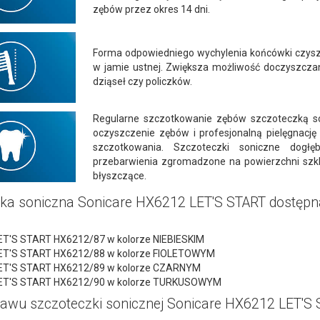
zębów przez okres 14 dni.
Forma odpowiedniego wychylenia końcówki czyszc
w jamie ustnej. Zwiększa możliwość doczyszczan
dziąseł czy policzków.
Regularne szczotkowanie zębów szczoteczką s
oczyszczenie zębów i profesjonalną pielęgnację
szczotkowania. Szczoteczki soniczne dogł
przebarwienia zgromadzone na powierzchni szkli
błyszczące.
ka soniczna Sonicare HX6212 LET'S START dostępna
LET'S START HX6212/87 w kolorze NIEBIESKIM
LET'S START HX6212/88 w kolorze FIOLETOWYM
LET'S START HX6212/89 w kolorze CZARNYM
LET'S START HX6212/90 w kolorze TURKUSOWYM
tawu szczoteczki sonicznej Sonicare HX6212 LET'S