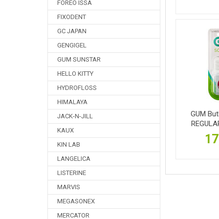
FOREO ISSA
FIXODENT
GC JAPAN
GENGIGEL
GUM SUNSTAR
HELLO KITTY
HYDROFLOSS
HIMALAYA
GUM Butl
JACK-N-JILL
REGULAR 
KAUX
17
KIN LAB
LANGELICA
LISTERINE
MARVIS
MEGASONEX
MERCATOR