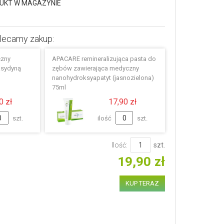
UKT W MAGAZYNIE
lecamy zakup:
czny
APACARE remineralizująca pasta do
ksydyną
zębów zawierająca medyczny
nanohydroksyapatyt (jasnozielona)
75ml
0 zł
17,90 zł
szt.
ilość
szt.
Ilość:
szt.
19,90 zł
KUP TERAZ