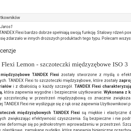
ytkowników
Jaros1
TANDEX Flexi bardzo dobrze spełniają swoją funkcję. Stalowy rdzeń powo
o się zdarzało w innych droższych produktach tego typu. Polecam wszys
cenzje
lexi Lemon - szczoteczki międzyzębowe ISO 3
 międzyzębowe TANDEX Flexi
zostały stworzone z myślą o efek
ch. TANDEX Flexi to szczoteczki międzyzębowe, które zostały
zapro
riałów
i z dbałością o każdy szczegół.
TANDEX Flexi charakteryzuj
ą
, która zapewnia wygodne i bezpiecznie użytkowanie.
Wykonana z k
szczoteczkę w przestrzeń międzyzębową co znacznie zwiększa k
 TANDEX Flexi nie wyślizguje się z rąk oraz zapewnia Użytkownikowi p
oteczek międzyzębowych TANDEX Flexi
są miękkie i elastyczne d
ch zwiększając efektywność czyszczenia. Są bezpieczne i nie podra
 nie deformuje się po jednokrotnym wprowadzeniu w przestrzeń. S
, plastikowe, zamykane pudełko, które zapewnia higieniczne przecho