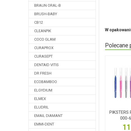
BRAUN ORAL-B
BRUSH-BABY
CB12
W opakowaniu
CLEANPIK
COCO GLAM
Polecane 
CURAPROX
CURASEPT
DENTAID VITIS
DR FRESH
ECOBAMBOO
ELGYDIUM
ELMEX
ELUDRIL
PIKSTERS R
EMAIL DIAMANT
000-6
EMMI-DENT
11