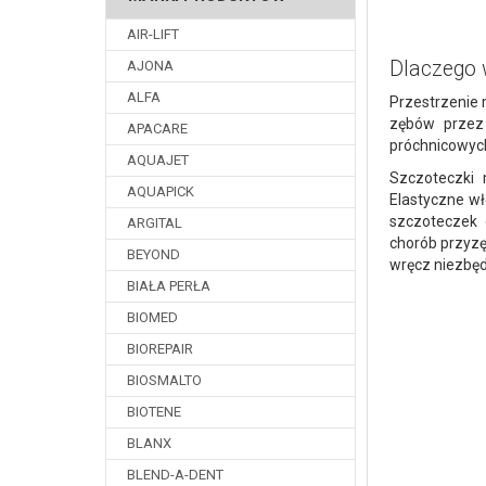
AIR-LIFT
Dlaczego 
AJONA
ALFA
Przestrzenie 
zębów przez 
APACARE
próchnicowych
AQUAJET
Szczoteczki 
AQUAPICK
Elastyczne wł
szczoteczek 
ARGITAL
chorób przyzę
BEYOND
wręcz niezbęd
BIAŁA PERŁA
BIOMED
BIOREPAIR
BIOSMALTO
BIOTENE
BLANX
BLEND-A-DENT