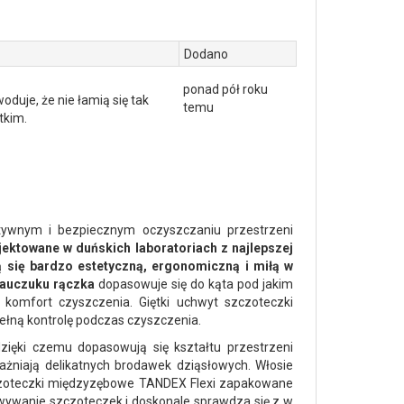
Dodano
ponad pół roku
duje, że nie łamią się tak
temu
tkim.
tywnym i bezpiecznym oczyszczaniu przestrzeni
jektowane w duńskich laboratoriach z najlepszej
ą się bardzo estetyczną, ergonomiczną i miłą w
auczuku rączka
dopasowuje się do kąta pod jakim
omfort czyszczenia. Giętki uchwyt szczoteczki
ełną kontrolę podczas czyszczenia.
zięki czemu dopasowują się kształtu przestrzeni
żniają delikatnych brodawek dziąsłowych. Włosie
zczoteczki międzyzębowe TANDEX Flexi zapakowane
wywanie szczoteczek i doskonale sprawdza się z w